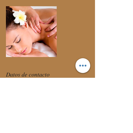
Datos de contacto
Carrer de València, 404, Barcelona, 08013
+ 931 718 379
reserva@realthaibcn.com