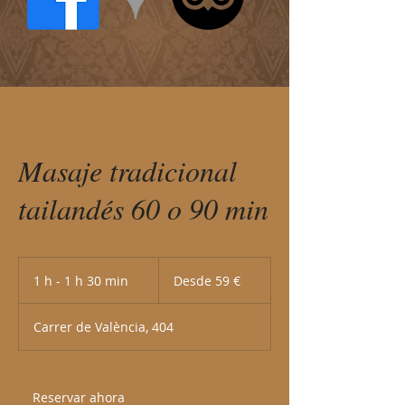
Masaje tradicional
tailandés 60 o 90 min
Desde
59
1 h - 1 h 30 min
1
Desde 59 €
euros
-
Carrer de València, 404
1
3
0
Reservar ahora